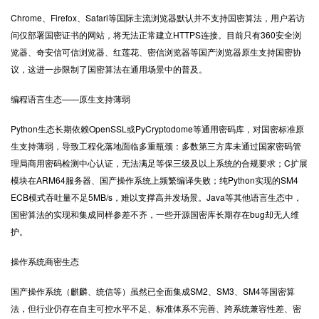
Chrome、Firefox、Safari等国际主流浏览器默认并不支持国密算法，用户若访
问仅部署国密证书的网站，将无法正常建立HTTPS连接。目前只有360安全浏
览器、奇安信可信浏览器、红莲花、密信浏览器等国产浏览器原生支持国密协
议，这进一步限制了国密算法在通用场景中的普及。
编程语言生态——原生支持薄弱
Python生态长期依赖OpenSSL或PyCryptodome等通用密码库，对国密标准原
生支持薄弱，导致工程化落地面临多重瓶颈：多数第三方库未通过国家密码管
理局商用密码检测中心认证，无法满足等保三级及以上系统的合规要求；C扩展
模块在ARM64服务器、国产操作系统上频繁编译失败；纯Python实现的SM4
ECB模式吞吐量不足5MB/s，难以支撑高并发场景。Java等其他语言生态中，
国密算法的实现和集成同样参差不齐，一些开源国密库长期存在bug却无人维
护。
操作系统商密生态
国产操作系统（麒麟、统信等）虽然已全面集成SM2、SM3、SM4等国密算
法，但行业仍存在自主可控水平不足、标准体系不完善、跨系统兼容性差、密