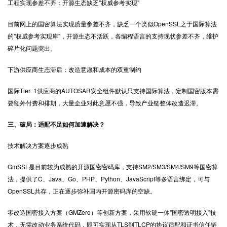
工程实现参差不齐：开源生态缺乏"权威参考实现"
目前网上的国密算法实现质量参差不齐，缺乏一个类似OpenSSL之于国际算法
的"权威参考实现库"，开源生态不活跃，各编程语言的支持现状参差不齐，维护
碎片化问题突出。
下游供应商生态滞后：改造意愿和成本的双重制约
国际Tier 1供应商的AUTOSAR安全组件默认只支持国际算法，定制国密版本需
要额外付费和排期，大量企业对此意愿不强，导致产业链整体改造迟滞。
三、破局：适配不足如何加速解决？
技术解决方案逐步成熟
GmSSL是目前较为成熟的开源国密密码库，支持SM2/SM3/SM4/SM9等国密算
法，提供了C、Java、Go、PHP、Python、JavaScript等多语言绑定，可与
OpenSSL共存，正在逐步弥补国内开源密码库的空缺。
零改造国密接入方案（GMZero）等创新方案，采用软硬一体"国密透明接入"技
术，无需改动业务系统代码，即可实现从TLS到TLCP的协议适配和证书信任链