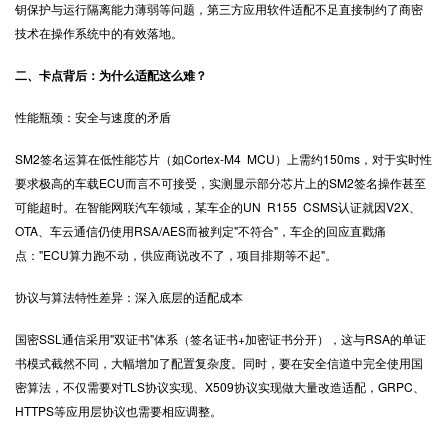
钥保护与运行隔离能力薄弱等问题，第三方应用软件适配不足直接制约了商密
技术在操作系统中的有效落地。
二、卡点背后：为什么适配这么难？
性能瓶颈：安全与速度的矛盾
SM2签名运算在低性能芯片（如Cortex-M4 MCU）上需约150ms，对于实时性
要求极高的车载ECU而言不可接受，实测显示部分芯片上的SM2签名操作甚至
可能超时。在智能网联汽车领域，某车企的UN R155 CSMS认证就因V2X、
OTA、车云通信仍使用RSA/AES而被判定"不符合"，车企的回应直戳痛
点："ECU算力跑不动，供应商说改不了，项目排期等不起"。
协议与算法特性差异：深入底层的适配成本
国密SSL通信采用"双证书"体系（签名证书+加密证书分开），这与RSA的单证
书模式截然不同，大幅增加了配置复杂度。同时，要在安全信道中完全使用国
密算法，不仅需要对TLS协议实现、X509协议实现做大量改造适配，GRPC、
HTTPS等应用层协议也需要相应调整。