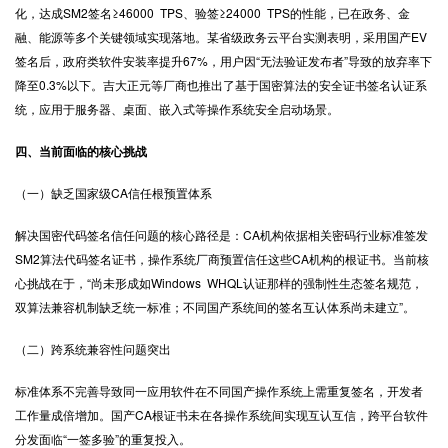
化，达成SM2签名≥46000 TPS、验签≥24000 TPS的性能，已在政务、金
融、能源等多个关键领域实现落地。某省级政务云平台实测表明，采用国产EV
签名后，政府类软件安装率提升67%，用户因“无法验证发布者”导致的放弃率下
降至0.3%以下。吉大正元等厂商也推出了基于国密算法的安全证书签名认证系
统，应用于服务器、桌面、嵌入式等操作系统安全启动场景。
四、当前面临的核心挑战
（一）缺乏国家级CA信任根预置体系
解决国密代码签名信任问题的核心路径是：CA机构依据相关密码行业标准签发
SM2算法代码签名证书，操作系统厂商预置信任这些CA机构的根证书。当前核
心挑战在于，“尚未形成如Windows WHQL认证那样的强制性生态签名规范，
双算法兼容机制缺乏统一标准；不同国产系统间的签名互认体系尚未建立”。
（二）跨系统兼容性问题突出
标准体系不完善导致同一应用软件在不同国产操作系统上需重复签名，开发者
工作量成倍增加。国产CA根证书未在各操作系统间实现互认互信，跨平台软件
分发面临“一签多验”的重复投入。