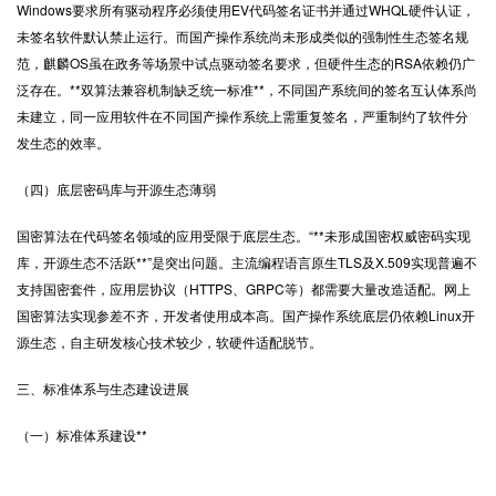
Windows要求所有驱动程序必须使用EV代码签名证书并通过WHQL硬件认证，
未签名软件默认禁止运行。而国产操作系统尚未形成类似的强制性生态签名规
范，麒麟OS虽在政务等场景中试点驱动签名要求，但硬件生态的RSA依赖仍广
泛存在。**双算法兼容机制缺乏统一标准**，不同国产系统间的签名互认体系尚
未建立，同一应用软件在不同国产操作系统上需重复签名，严重制约了软件分
发生态的效率。
（四）底层密码库与开源生态薄弱
国密算法在代码签名领域的应用受限于底层生态。“**未形成国密权威密码实现
库，开源生态不活跃**”是突出问题。主流编程语言原生TLS及X.509实现普遍不
支持国密套件，应用层协议（HTTPS、GRPC等）都需要大量改造适配。网上
国密算法实现参差不齐，开发者使用成本高。国产操作系统底层仍依赖Linux开
源生态，自主研发核心技术较少，软硬件适配脱节。
三、标准体系与生态建设进展
（一）标准体系建设**