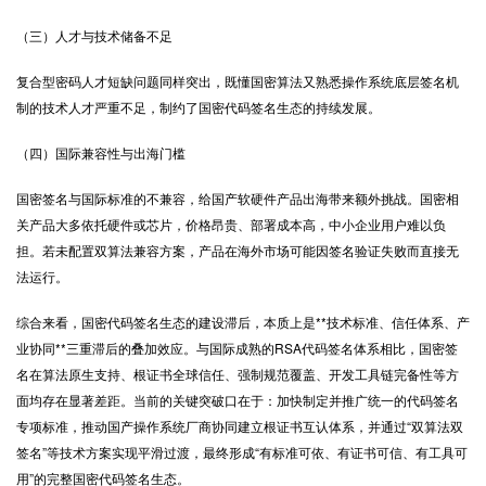
（三）人才与技术储备不足
复合型密码人才短缺问题同样突出，既懂国密算法又熟悉操作系统底层签名机
制的技术人才严重不足，制约了国密代码签名生态的持续发展。
（四）国际兼容性与出海门槛
国密签名与国际标准的不兼容，给国产软硬件产品出海带来额外挑战。国密相
关产品大多依托硬件或芯片，价格昂贵、部署成本高，中小企业用户难以负
担。若未配置双算法兼容方案，产品在海外市场可能因签名验证失败而直接无
法运行。
综合来看，国密代码签名生态的建设滞后，本质上是**技术标准、信任体系、产
业协同**三重滞后的叠加效应。与国际成熟的RSA代码签名体系相比，国密签
名在算法原生支持、根证书全球信任、强制规范覆盖、开发工具链完备性等方
面均存在显著差距。当前的关键突破口在于：加快制定并推广统一的代码签名
专项标准，推动国产操作系统厂商协同建立根证书互认体系，并通过“双算法双
签名”等技术方案实现平滑过渡，最终形成“有标准可依、有证书可信、有工具可
用”的完整国密代码签名生态。