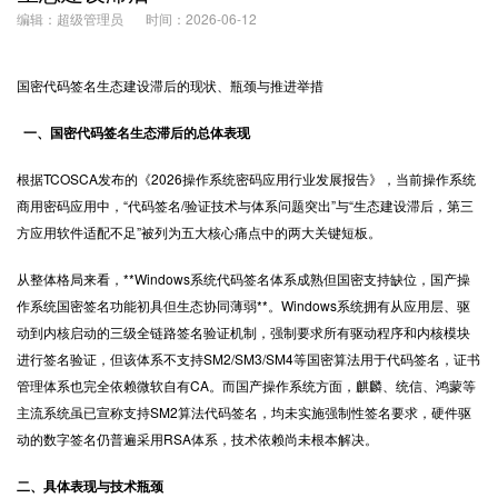
编辑：超级管理员
时间：2026-06-12
国密代码签名生态建设滞后的现状、瓶颈与推进举措
一、国密代码签名生态滞后的总体表现
根据TCOSCA发布的《2026操作系统密码应用行业发展报告》，当前操作系统
商用密码应用中，“代码签名/验证技术与体系问题突出”与“生态建设滞后，第三
方应用软件适配不足”被列为五大核心痛点中的两大关键短板。
从整体格局来看，**Windows系统代码签名体系成熟但国密支持缺位，国产操
作系统国密签名功能初具但生态协同薄弱**。Windows系统拥有从应用层、驱
动到内核启动的三级全链路签名验证机制，强制要求所有驱动程序和内核模块
进行签名验证，但该体系不支持SM2/SM3/SM4等国密算法用于代码签名，证书
管理体系也完全依赖微软自有CA。而国产操作系统方面，麒麟、统信、鸿蒙等
主流系统虽已宣称支持SM2算法代码签名，均未实施强制性签名要求，硬件驱
动的数字签名仍普遍采用RSA体系，技术依赖尚未根本解决。
二、具体表现与技术瓶颈