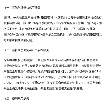
（一）算法与证书格式不兼容
国际Linux内核原生不支持SM2国密算法，代码签名过程中使用的证书格式也存
在兼容性问题。据《2026操作系统密码应用行业发展报告》指出，“算法与证书
格式不兼容”成为代码签名体系的核心技术障碍。同时，信任模型对立显著——
国际CA体系与国内商用密码CA体系缺乏互通机制，操作系统终端验证国密签名
时面临跨信任域的问题。
（二）信任模型冲突与证书管控缺失
专业检测机构已明确指出，当前操作系统代码签名体系存在的“信任模型冲突、
证书管控缺失”问题，使得恶意代码植入风险难以从源头阻断。与微软根证书计
划覆盖全球数百个根证书、形成严密的信任链相比，国产操作系统对国密CA根
证书的预置与信任机制尚未建立行业共识，已获得工信部和国密局双重许可的
CA机构（如上海CA、沃通CA等）签发的国密代码签名证书，在主流国产操作
系统上仍无法获得原生信任，开发者面临“有证书无信任”的窘境。
（三）强制规范缺失