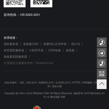
咨询热线：135-5220-2231
友情链接：
高防服务器
免备案CDN
免费SSL证书申请
统计鸟
冬邦高防服务器
小程序开发
CDN加速
游戏盾
免备案高防服务器
代理域名注册服务机构：ResellerClub
本站关键词：
SSL
|
SSL证书
|
免费SSL证书
|
企业SSL证书
|
HTTPS
|
DNS解析
|
DNS防劫
持
|
域名注册
Copyright @ 2004- 2023 DNS666.COM. All Rights Reserved. 版权所有
京ICP备05062133
号-15
网站地图
XML