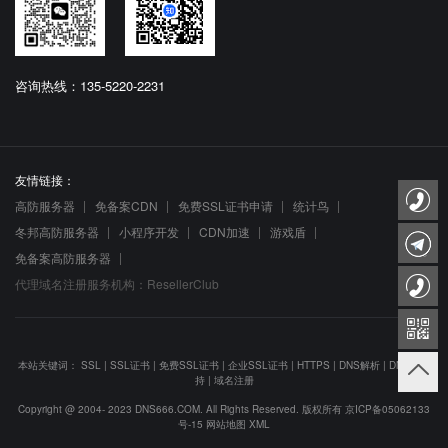
咨询热线：135-5220-2231
友情链接：
高防服务器
免备案CDN
免费SSL证书申请
统计鸟
冬邦高防服务器
小程序开发
CDN加速
游戏盾
免备案高防服务器
代理域名注册服务机构：ResellerClub
本站关键词：
SSL
|
SSL证书
|
免费SSL证书
|
企业SSL证书
|
HTTPS
|
DNS解析
|
DNS防劫
持
|
域名注册
Copyright @ 2004- 2023 DNS666.COM. All Rights Reserved. 版权所有
京ICP备05062133
号-15
网站地图
XML