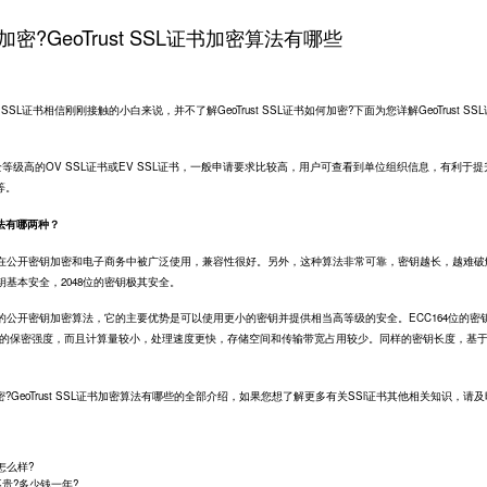
怎么加密?GeoTrust SSL证书加密算法有哪些
st SSL证书相信刚刚接触的小白来说，并不了解GeoTrust SSL证书如何加密?下面为您详解GeoTrust SS
安全等级高的OV SSL证书或EV SSL证书，一般申请要求比较高，用户可查看到单位组织信息，有利于提
等。
算法有哪两种？
公开密钥加密和电子商务中被广泛使用，兼容性很好。另外，这种算法非常可靠，密钥越长，越难破
钥基本安全，2048位的密钥极其安全。
公开密钥加密算法，它的主要优势是可以使用更小的密钥并提供相当高等级的安全。ECC164位的密
钥提供的保密强度，而且计算量较小，处理速度更快，存储空间和传输带宽占用较少。同样的密钥长度，基于
加密?GeoTrust SSL证书加密算法有哪些的全部介绍，如果您想了解更多有关SSl证书其他相关知识，请
L怎么样?
不贵?多少钱一年?