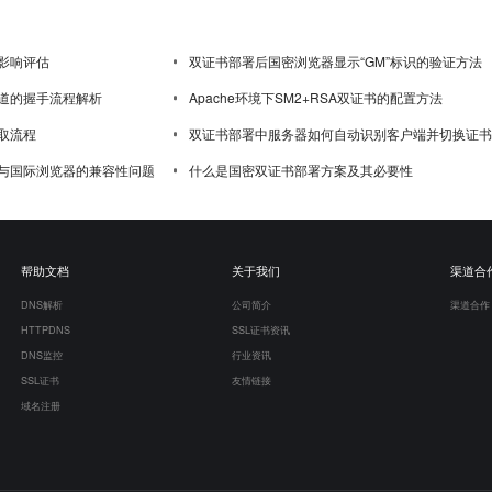
影响评估
双证书部署后国密浏览器显示“GM”标识的验证方法
道的握手流程解析
Apache环境下SM2+RSA双证书的配置方法
取流程
双证书部署中服务器如何自动识别客户端并切换证书
与国际浏览器的兼容性问题
什么是国密双证书部署方案及其必要性
帮助文档
关于我们
渠道合
DNS解析
公司简介
渠道合作
HTTPDNS
SSL证书资讯
DNS监控
行业资讯
SSL证书
友情链接
域名注册