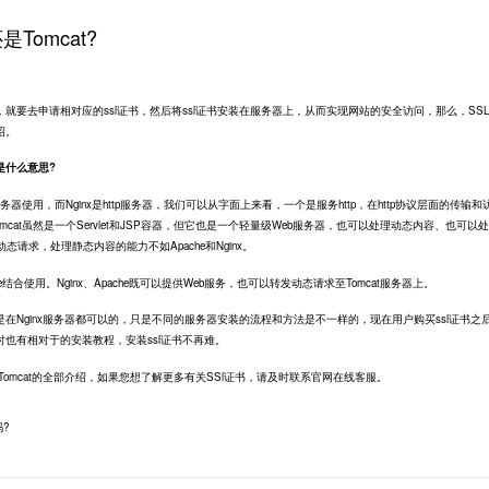
是Tomcat?
要去申请相对应的ssl证书，然后将
ssl证书
安装在服务器上，从而实现网站的安全访问，那么，SS
绍。
别是什么意思?
a服务器使用，而Nginx是http服务器，我们可以从字面上来看，一个是服务http，在http协议层面的传输和
omcat虽然是一个Servlet和JSP容器，但它也是一个轻量级Web服务器，也可以处理动态内容、也可以
态请求，处理静态内容的能力不如Apache和Nginx。
he结合使用。Nginx、Apache既可以提供Web服务，也可以转发动态请求至Tomcat服务器上。
是在Nginx服务器都可以的，只是不同的服务器安装的流程和方法是不一样的，现在用户购买ssl证书之
也有相对于的安装教程，安装ssl证书不再难。
Tomcat的全部介绍，如果您想了解更多有关SSl证书，请及时联系官网在线客服。
吗?