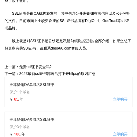
成了数字签名。
SSL证书是由CA机构颁发的，其中包含公开密钥拥有者信息以及公开密钥
的文件。目前市面上比较受欢迎的SSL证书品牌有DigiCert、GeoTrust等ssl证
书品牌。
以上就是对SSL证书是公钥还是私钥?有哪些区别的全部介绍，如果您想了
解更多有关SSl证书，请联系dns666.com客服人员。
上一篇：免费ssl证书安全吗?
下一篇：2023最新ssl证书部署后打不开https的原因汇总
推荐畅销DV单域名SSL证书
保护1个域名
￥
65
/年
立即购买
推荐畅销DV多域名SSL证书
保护3个域名
￥
180
/年
立即购买