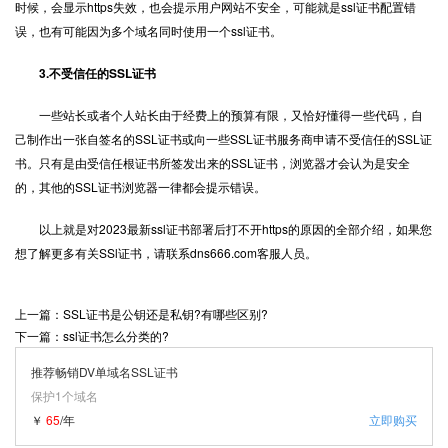
时候，会显示https失效，也会提示用户网站不安全，可能就是ssl证书配置错
误，也有可能因为多个域名同时使用一个ssl证书。
3.不受信任的SSL证书
一些站长或者个人站长由于经费上的预算有限，又恰好懂得一些代码，自
己制作出一张自签名的SSL证书或向一些SSL证书服务商申请不受信任的SSL证
书。只有是由受信任根证书所签发出来的SSL证书，浏览器才会认为是安全
的，其他的SSL证书浏览器一律都会提示错误。
以上就是对2023最新ssl证书部署后打不开https的原因的全部介绍，如果您
想了解更多有关SSl证书，请联系dns666.com客服人员。
上一篇：SSL证书是公钥还是私钥?有哪些区别?
下一篇：ssl证书怎么分类的?
推荐畅销DV单域名SSL证书
保护1个域名
￥
65
/年
立即购买