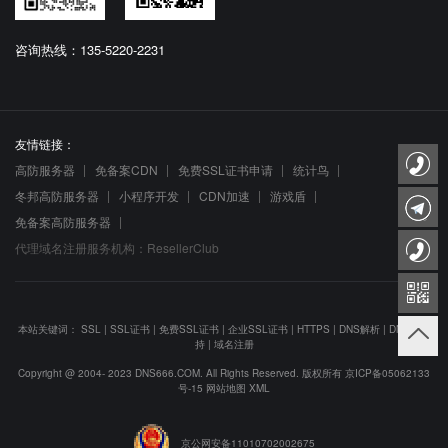
咨询热线：135-5220-2231
友情链接：
高防服务器
免备案CDN
免费SSL证书申请
统计鸟
冬邦高防服务器
小程序开发
CDN加速
游戏盾
免备案高防服务器
代理域名注册服务机构：ResellerClub
本站关键词：
SSL
|
SSL证书
|
免费SSL证书
|
企业SSL证书
|
HTTPS
|
DNS解析
|
DNS防劫
持
|
域名注册
Copyright @ 2004- 2023 DNS666.COM. All Rights Reserved. 版权所有
京ICP备05062133
号-15
网站地图
XML
京公网安备11010702002675