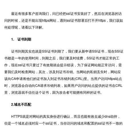
最近有很多客户咨询我们，问已经把
ssl证书
安装好了，然后在浏览器的访
问的时候，还是不能出现https网站，遇到ssl证书部署后打不开https，我们该如
何处理呢，请看以下详解。
1. 证书到期
证书到期其实也就是SSl证书到期了，我们要从新申请SSl证书，现在SSl证
书都是一年的使用时间，到期之后，我们要及时续费，SSl证书才能正常的工
作，现在ssl证书只要过了有效期就会提示错误，为了保证网站能正常访问，需
要我们及时检查网站，其次，涉及到证书吊销。当网站的私钥丢失时，网站应
该向CA申请将他们的证书加入到证书吊销列表(CRL)里。当用户访问https站点
时，浏览器会自动向CA请求吊销列表，如果用户访问的站点提供的证书在CRL
里，浏览器就不信任这个证书，因为攻击者可能拥有同样的证书。
2.域名不匹配
HTTPS就是对网站的真实身份进行确认，而且也能有效去减少dns劫持，
但是一个域名必须对应一个ssl证书，当你访问的域名和配置的ssl证书不一致的