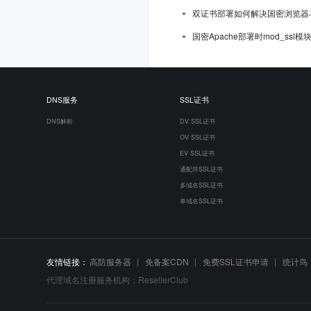
双证书部署如何解决国密浏览器
国密Apache部署时mod_ssl
DNS服务
SSL证书
DNS解析
DV SSL证书
OV SSL证书
EV SSL证书
通配符SSL证书
多域名SSL证书
单域名SSL证书
友情链接：
高防服务器
免备案CDN
免费SSL证书申请
统计鸟
代理域名注册服务机构：ResellerClub