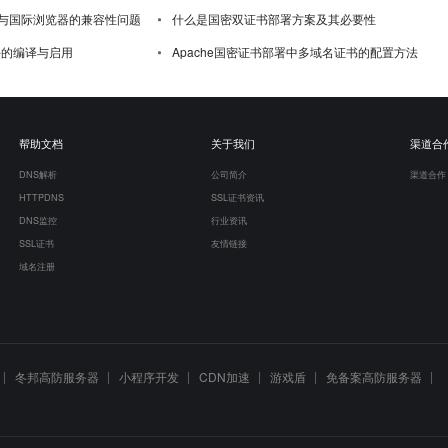
与国际浏览器的兼容性问题
什么是国密双证书部署方案及其必要性
模块的编译与启用
Apache国密证书部署中多域名证书的配置方法
帮助文档
关于我们
渠道合
DNS解析
公司简介
渠道合作
HTTPDNS
SSL证书资讯
DNS监控
行业资讯
SSL证书
友情链接
域名注册
冬邦高防服务器
小程序开发
CDN加速
游戏盾
免备案高防服务器