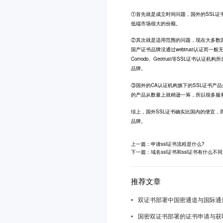
①首先就是成立时间问题，国外的SSL证书比如
低端市场很大的份额。
②其次就是适用范围的问题，现在大多数
国产证书品牌没通过webtrust认证而
Comodo、Geotrust等SSL证书
品牌。
③国外的CA认证机构旗下的SSL证书产
的产品从数量上就稍逊一筹，所以很多服务
综上，国外SSL证书确实比国内的便宜，
品牌。
上一篇：申请ssl证书流程是什么?
下一篇：域名ssl证书和ssl证书有什么不同
推荐文章
双证书部署中国密通道与国际通
国密双证书部署的证书申请与获