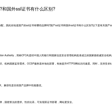
?和国外ssl证书有什么区别?
标配，因此你知道国产的
ssl证书
有哪些品牌吗?国产ssl证书和国外ssl证书有什么区别?以下是有关国产ss
Certification Authority，简称CFCA)是经中国人民银行和国家信息安全管理机构批准成立的国家级权威安全机
织、机构国家监管需求。OCSP服务器本地化部署，有效提升HTTPS网站访问速度。同时，支持安卓6.
求。兼容性是目前国产品牌中性能最优。
产品牌，国密算法的需求。性价比高，可实现双证书部署，网站更安全。