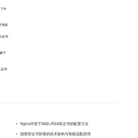
有了中
于很多
L证书
旗下
L证书
Nginx环境下SM2+RSA双证书的配置方法
国密双证书部署的技术架构与智能适配原理