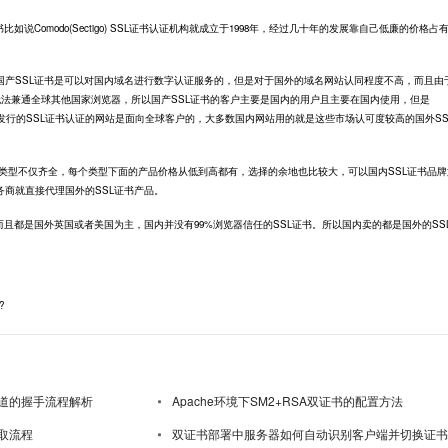
说Comodo(Sectigo) SSL证书认证机构就成立于1998年，经过几十年的发展靠自己低廉的价格占
国产SSL证书是可以对国内域名进行数字认证服务的，但是对于国外的域名网站认同程度不高，而且由
一般无法兼通全球其他国家浏览器，所以国产SSL证书的客户主要是国内的用户且主要在国内使用，但是
认证机构所发行的SSL证书认证的网站是面向全球客户的，大多数国内网站用的就是这些市场认可度较高的国外SS
品类型不仅齐全，每个类型下面的产品价格从低到高都有，选择的余地也比较大，可以国内SSL证书品牌
商就直接代理国外的SSL证书产品。
而且都是国外英国或者美国为主，国内并没有99%浏览器信任的SSL证书。所以国内卖的都是国外的SS
?
道的握手流程解析
Apache环境下SM2+RSA双证书的配置方法
取流程
双证书部署中服务器如何自动识别客户端并切换证书