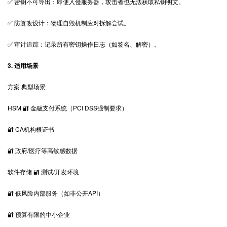
✅ 密钥不可导出：即使入侵服务器，攻击者也无法获取私钥明文。
✅ 防篡改设计：物理自毁机制应对拆解尝试。
✅ 审计追踪：记录所有密钥操作日志（如签名、解密）。
3. 适用场景
方案 典型场景
HSM 🔐 金融支付系统（PCI DSS强制要求）
🔐 CA机构根证书
🔐 政府/医疗等高敏感数据
软件存储 🔐 测试/开发环境
🔐 低风险内部服务（如非公开API）
🔐 预算有限的中小企业