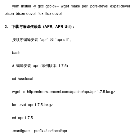
yum install -y gcc gcc-c++ wget make perl pcre-devel expat-devel
bison bison-devel flex flex-devel
2. 下载与编译依赖库 (APR, APR-Util)：
按顺序编译安装 `apr` 和 `apr-util`。
bash
# 编译安装 apr (示例版本 1.7.5)
cd /usr/local
wget -c http://mirrors.tencent.com/apache/apr/apr-1.7.5.tar.gz
tar -zvxf apr-1.7.5.tar.gz
cd apr-1.7.5
./configure --prefix=/usr/local/apr