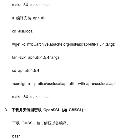
make && make install
# 编译安装 apr-util
cd /usr/local
wget -c http://archive.apache.org/dist/apr/apr-util-1.5.4.tar.gz
tar -zvxf apr-util-1.5.4.tar.gz
cd apr-util-1.5.4
./configure --prefix=/usr/local/apr-util --with-apr=/usr/local/apr
make && make install
3. 下载并安装国密版 OpenSSL (如 GMSSL)：
下载 GMSSL 包，解压以备编译。
bash