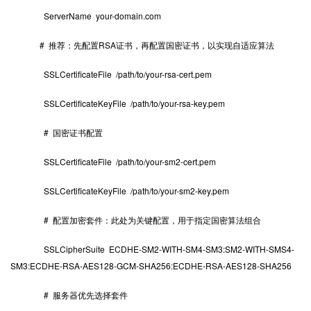
ServerName your-domain.com
# 推荐：先配置RSA证书，再配置国密证书，以实现自适应算法
SSLCertificateFile /path/to/your-rsa-cert.pem
SSLCertificateKeyFile /path/to/your-rsa-key.pem
# 国密证书配置
SSLCertificateFile /path/to/your-sm2-cert.pem
SSLCertificateKeyFile /path/to/your-sm2-key.pem
# 配置加密套件：此处为关键配置，用于指定国密算法组合
SSLCipherSuite ECDHE-SM2-WITH-SM4-SM3:SM2-WITH-SMS4-
SM3:ECDHE-RSA-AES128-GCM-SHA256:ECDHE-RSA-AES128-SHA256
# 服务器优先选择套件