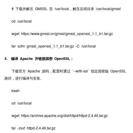
# 下载并解压 GMSSL 至 /usr/local，解压后得目录 /usr/local/gmssl
cd /usr/local
wget https://www.gmssl.cn/gmssl/gmssl_openssl_1.1_b1.tar.gz
tar xzfm gmssl_openssl_1.1_b1.tar.gz -C /usr/local
4. 编译 Apache 并链接国密 OpenSSL：
下载官方 Apache 源码，配置时通过 `--with-ssl` 指定国密版 OpenSSL
路径，进行编译与安装。
bash
cd /usr/local
wget https://archive.apache.org/dist/httpd/httpd-2.4.46.tar.gz
tar -zvxf httpd-2.4.46.tar.gz