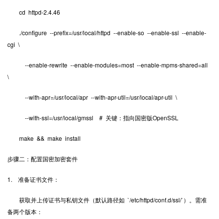
cd httpd-2.4.46
./configure --prefix=/usr/local/httpd --enable-so --enable-ssl --enable-
cgi \
--enable-rewrite --enable-modules=most --enable-mpms-shared=all
\
--with-apr=/usr/local/apr --with-apr-util=/usr/local/apr-util \
--with-ssl=/usr/local/gmssl # 关键：指向国密版OpenSSL
make && make install
步骤二：配置国密加密套件
1. 准备证书文件：
获取并上传证书与私钥文件（默认路径如 `/etc/httpd/conf.d/ssl/`）。需准
备两个版本：