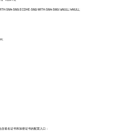
-SM3:ECDHE-SM2-WITH-SM4-SM3:!aNULL:!eNULL;
m;
包含签名证书和加密证书的配置入口：