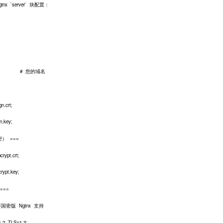
`server` 块配置：
.com; # 您的域名
.crt;
n.key;
） ===
ypt.crt;
rypt.key;
===
版 Nginx 支持
 TLSv1.3;