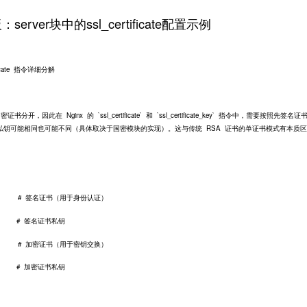
erver块中的ssl_certificate配置示例
ficate 指令详细分解
因此在 Nginx 的 `ssl_certificate` 和 `ssl_certificate_key` 指令中，需要按照先签名
私钥可能相同也可能不同（具体取决于国密模块的实现）。这与传统 RSA 证书的单证书模式有本质
路径; # 签名证书（用于身份认证）
钥路径; # 签名证书私钥
路径; # 加密证书（用于密钥交换）
钥路径; # 加密证书私钥