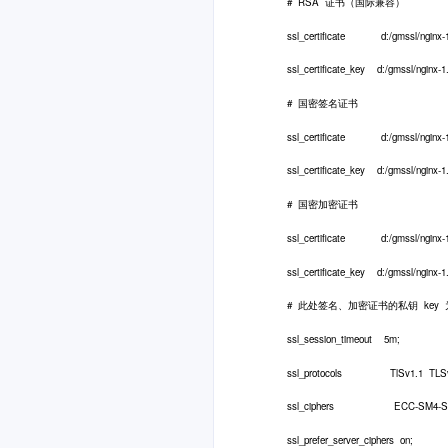
# RSA 证书（国际兼容）
ssl_certificate d:/gmssl/nginx-1.16.
ssl_certificate_key d:/gmssl/nginx-1.1
# 国密签名证书
ssl_certificate d:/gmssl/nginx-1.16.
ssl_certificate_key d:/gmssl/nginx-1.1
# 国密加密证书
ssl_certificate d:/gmssl/nginx-1.16.
ssl_certificate_key d:/gmssl/nginx-1.1
# 此处签名、加密证书的私钥 key
ssl_session_timeout 5m;
ssl_protocols TlSv1.1 TLSv1.
ssl_ciphers ECC-SM4-SM3:ECDH
ssl_prefer_server_ciphers on;