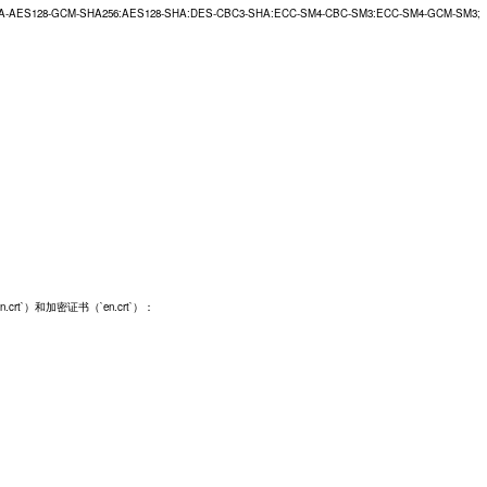
-GCM-SHA256:AES128-SHA:DES-CBC3-SHA:ECC-SM4-CBC-SM3:ECC-SM4-GCM-SM3;
rt`）和加密证书（`en.crt`）：