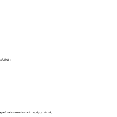
方式类似：
onf/ssl/www.trustauth.cn_sign_chain.crt;