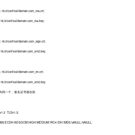
0/conf/ssl/domain.com_rsa.crt;
6.0/conf/ssl/domain.com_rsa.key;
0/conf/ssl/domain.com_sign.crt;
6.0/conf/ssl/domain.com_sm2.key;
0/conf/ssl/domain.com_en.crt;
6.0/conf/ssl/domain.com_sm2.key;
 为同一个，签名证书请在前
2 TLSv1.3;
:AESGCM:HIGH:MEDIUM:!RC4:!DH:!MD5:!aNULL:!eNULL;