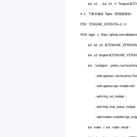
&& cd .. && rm -rf Tongsuo-${TO
# 2. 下载并编译 Nginx (带国密模块)
ENV TENGINE_VERSION=3.1.0
RUN wget -c https://github.com/alibaba/
&& tar zxf ${TENGINE_VERSION}.t
&& cd tengine-${TENGINE_VERSIO
&& ./configure --prefix=/usr/local/ten
--with-openssl=/usr/local/src/To
--with-openssl-opt="enable-ntls" 
--with-http_ssl_module \
--with-http_stub_status_module 
--add-module=modules/ngx_tongsu
&& make -j && make install \