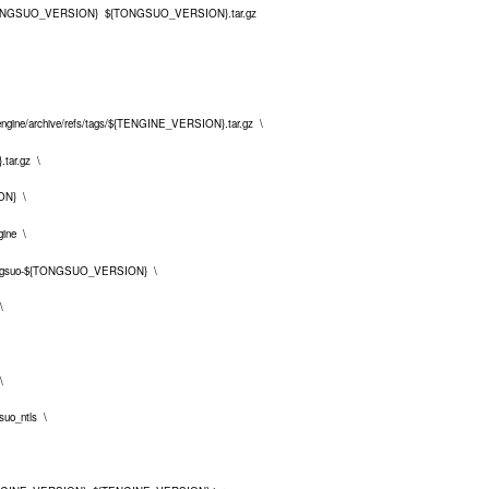
NGSUO_VERSION} ${TONGSUO_VERSION}.tar.gz
tengine/archive/refs/tags/${TENGINE_VERSION}.tar.gz \
ar.gz \
N} \
gine \
ngsuo-${TONGSUO_VERSION} \
\
\
o_ntls \