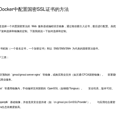
ocker中配置国密SSL证书的方法
是选择一个内置国密算法的 Web 服务器或编程语言镜像，通过卷挂载引入证书，最后进行配置。虽然
在于架构选择和镜像的定制。下面我就说一下如何选择和定制。
机制（一个签名证书，一个加密证书）和以 SM2/SM3/SM4 为代表的国密算法套件。
下三类：
的 `gmssl/gmssl-server-nginx` 等镜像，或购买商业支持（如沃通/CFCA国密镜像）。 部署
或商业服务。
test` 等通用镜像内，手动编译支持国密的 OpenSSL（如铜锁/Tongsuo）。 安全性高，版本可控
jdk` 基础镜像，并改造其安全提供者（如 `cn.gmssl.jce.GmSSLProvider`）。 与应用结合紧
ava生态依赖度较高。