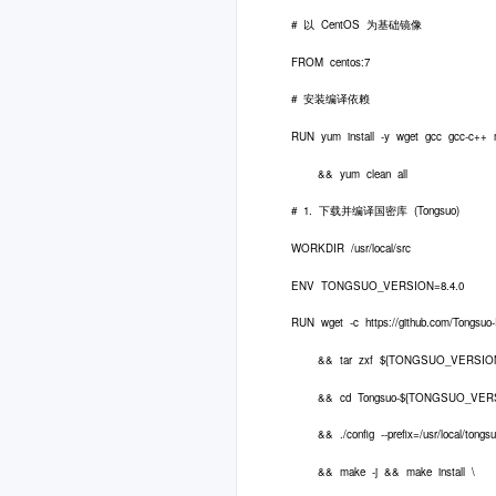
# 以 CentOS 为基础镜像
FROM centos:7
# 安装编译依赖
RUN yum install -y wget gcc gcc-c++ ma
&& yum clean all
# 1. 下载并编译国密库 (Tongsuo)
WORKDIR /usr/local/src
ENV TONGSUO_VERSION=8.4.0
RUN wget -c https://github.com/Tongsuo
&& tar zxf ${TONGSUO_VERSION}.
&& cd Tongsuo-${TONGSUO_VERS
&& ./config --prefix=/usr/local/tongsuo e
&& make -j && make install \