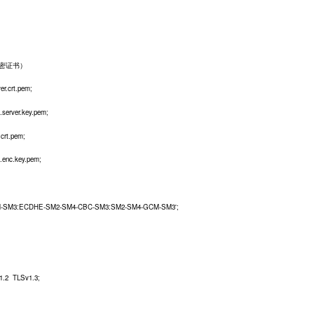
密证书）
r.crt.pem;
server.key.pem;
crt.pem;
.enc.key.pem;
SM3:ECDHE-SM2-SM4-CBC-SM3:SM2-SM4-GCM-SM3';
.2 TLSv1.3;