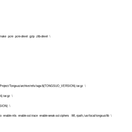
ke pcre pcre-devel gzip zlib-devel \
-Project/Tongsuo/archive/refs/tags/${TONGSUO_VERSION}.tar.gz \
tar.gz \
ION} \
nable-ntls enable-ssl-trace enable-weak-ssl-ciphers -Wl,-rpath,/usr/local/tongsuo/lib \