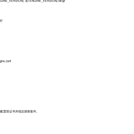
GINE_VERSION} ${TENGINE_VERSION}.tar.gz
}"
ginx.conf
正确配置双证书并指定国密套件。