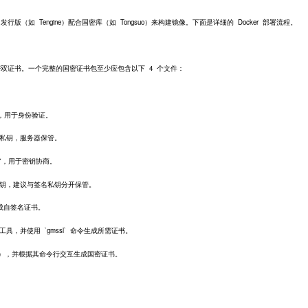
行版（如 Tengine）配合国密库（如 Tongsuo）来构建镜像。下面是详细的 Docker 部署流程。
密双证书。一个完整的国密证书包至少应包含以下 4 个文件：
签名证书，用于身份验证。
书对应的私钥，服务器保管。
证书**，用于密钥协商。
对应的私钥，建议与签名私钥分开保管。
成自签名证书。
工具，并使用 `gmssl` 命令生成所需证书。
gsuo），并根据其命令行交互生成国密证书。