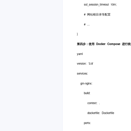
ssl_session_timeout 10m;
# 网站根目录等配置
# ...
}
第四步：使用 Docker Compose 进行
yaml
version: '3.8'
services:
gm-nginx:
build:
context: .
dockerfile: Dockerfile
ports: