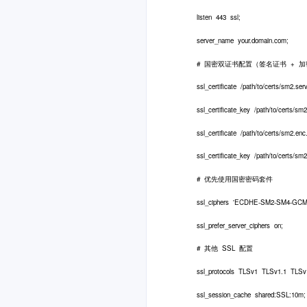
listen 443 ssl;
server_name your.domain.com;
# 国密双证书配置（签名证书 + 加
ssl_certificate /path/to/certs/sm2.serve
ssl_certificate_key /path/to/certs/sm2.
ssl_certificate /path/to/certs/sm2.enc.
ssl_certificate_key /path/to/certs/sm2
# 优先使用国密密码套件
ssl_ciphers 'ECDHE-SM2-SM4-GCM-
ssl_prefer_server_ciphers on;
# 其他 SSL 配置
ssl_protocols TLSv1 TLSv1.1 TLSv1
ssl_session_cache shared:SSL:10m;