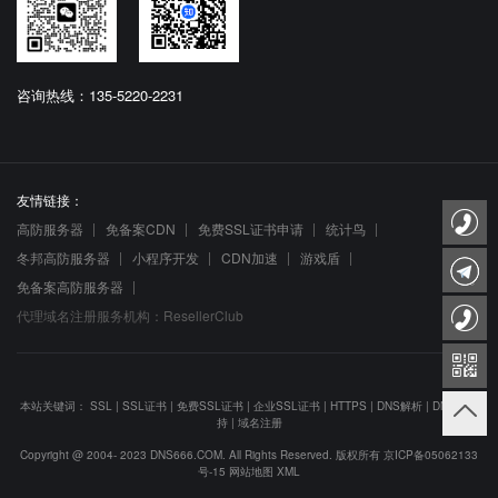
咨询热线：135-5220-2231
友情链接：
高防服务器
免备案CDN
免费SSL证书申请
统计鸟
冬邦高防服务器
小程序开发
CDN加速
游戏盾
免备案高防服务器
代理域名注册服务机构：ResellerClub
本站关键词：
SSL
|
SSL证书
|
免费SSL证书
|
企业SSL证书
|
HTTPS
|
DNS解析
|
DNS防劫
持
|
域名注册
Copyright @ 2004- 2023 DNS666.COM. All Rights Reserved. 版权所有
京ICP备05062133
号-15
网站地图
XML